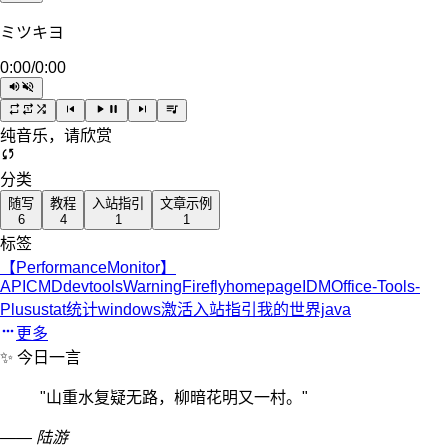
ミツキヨ
0:00
/
0:00
纯音乐，请欣赏
分类
随写
教程
入站指引
文章示例
6
4
1
1
标签
【PerformanceMonitor】
API
CMD
devtoolsWarning
Firefly
homepage
IDM
Office-Tools-
Plus
ustat统计
windows激活
入站指引
我的世界java
更多
✨ 今日一言
"
山重水复疑无路，柳暗花明又一村。
"
—— 陆游