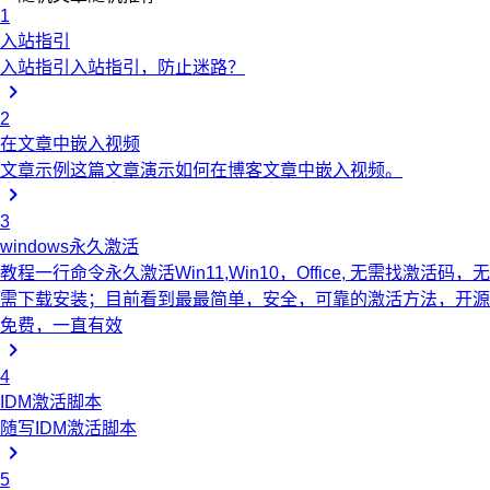
1
入站指引
入站指引
入站指引，防止迷路？
2
在文章中嵌入视频
文章示例
这篇文章演示如何在博客文章中嵌入视频。
3
windows永久激活
教程
一行命令永久激活Win11,Win10，Office, 无需找激活码，无
需下载安装；目前看到最最简单，安全，可靠的激活方法，开源
免费，一直有效
4
IDM激活脚本
随写
IDM激活脚本
5