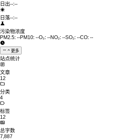
日出
--:--
日落
--:--
污染物浓度
PM2.5:
--
PM10:
--
O₃:
--
NO₂:
--
SO₂:
--
CO:
--
更多
站点统计
文章
12
分类
4
标签
12
总字数
7,887