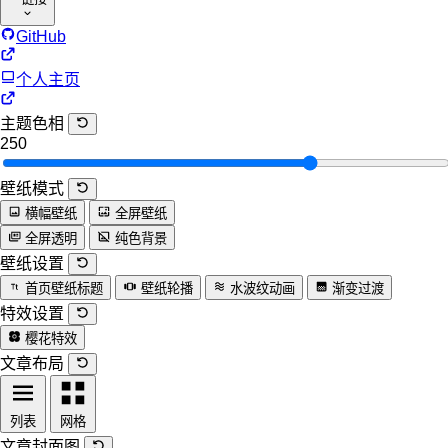
GitHub
个人主页
主题色相
250
壁纸模式
横幅壁纸
全屏壁纸
全屏透明
纯色背景
壁纸设置
首页壁纸标题
壁纸轮播
水波纹动画
渐变过渡
特效设置
樱花特效
文章布局
列表
网格
文章封面图