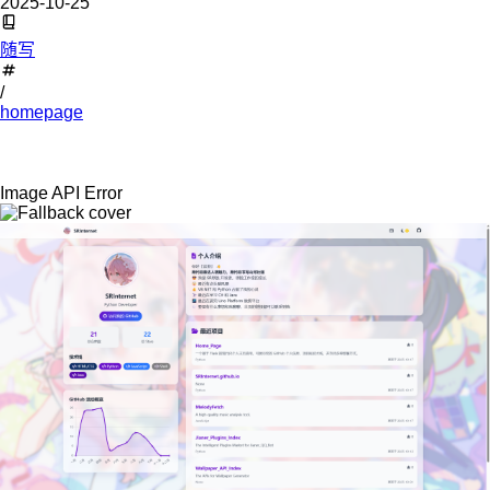
2025-10-25
随写
/
homepage
Image API Error