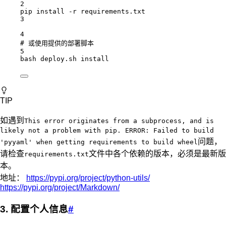
2
pip
install
-r
requirements.txt
3
4
# 或使用提供的部署脚本
5
bash
deploy.sh
install
TIP
如遇到
This error originates from a subprocess, and is
likely not a problem with pip. ERROR: Failed to build
问题，
'pyyaml' when getting requirements to build wheel
请检查
文件中各个依赖的版本，必须是最新版
requirements.txt
本。
地址：
https://pypi.org/project/python-utils/
https://pypi.org/project/Markdown/
3. 配置个人信息
#