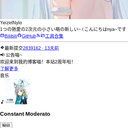
YeizelNylo
1つの熱愛の2次元の小さい萌の新しい~ /.こんにちはnya~です
Bilibili
GitHub
工具合集
最新提交
2839162 · 13天前
📢 公告喵~
欢迎来到我的博客喵！本站2周年啦！
了解更多
音乐
Constant Moderato