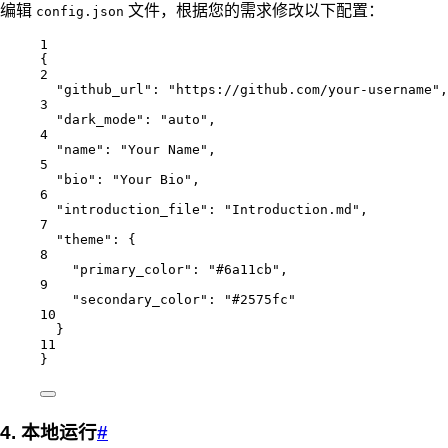
编辑
文件，根据您的需求修改以下配置：
config.json
1
{
2
"github_url"
: 
"https://github.com/your-username"
,
3
"dark_mode"
: 
"auto"
,
4
"name"
: 
"Your Name"
,
5
"bio"
: 
"Your Bio"
,
6
"introduction_file"
: 
"Introduction.md"
,
7
"theme"
: {
8
"primary_color"
: 
"#6a11cb"
,
9
"secondary_color"
: 
"#2575fc"
10
}
11
}
4. 本地运行
#