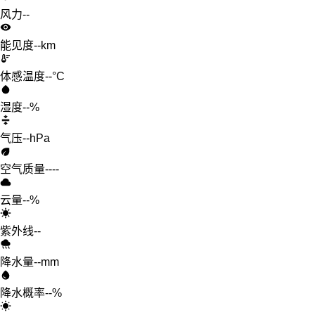
风力
--
能见度
--km
体感温度
--°C
湿度
--%
气压
--hPa
空气质量
--
--
云量
--%
紫外线
--
降水量
--mm
降水概率
--%