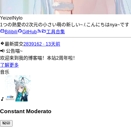
YeizelNylo
1つの熱愛の2次元の小さい萌の新しい~ /.こんにちはnya~です
Bilibili
GitHub
工具合集
最新提交
2839162 · 13天前
📢 公告喵~
欢迎来到我的博客喵！本站2周年啦！
了解更多
音乐
Constant Moderato