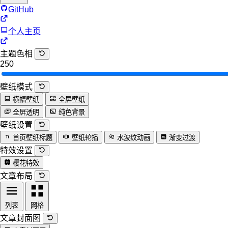
GitHub
个人主页
主题色相
250
壁纸模式
横幅壁纸
全屏壁纸
全屏透明
纯色背景
壁纸设置
首页壁纸标题
壁纸轮播
水波纹动画
渐变过渡
特效设置
樱花特效
文章布局
列表
网格
文章封面图