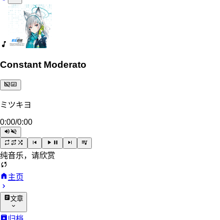
Constant Moderato
ミツキヨ
0:00
/
0:00
纯音乐，请欣赏
主页
文章
归档