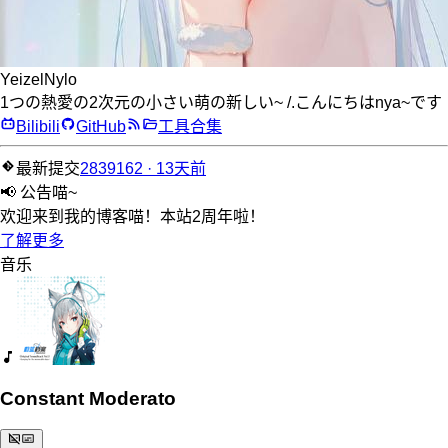
YeizelNylo
1つの熱愛の2次元の小さい萌の新しい~ /.こんにちはnya~です
Bilibili
GitHub
工具合集
最新提交
2839162 · 13天前
📢 公告喵~
欢迎来到我的博客喵！本站2周年啦！
了解更多
音乐
Constant Moderato