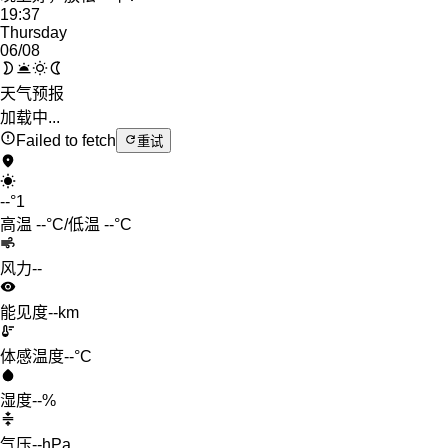
19:37
Thursday
06
/08
天气预报
加载中...
Failed to fetch
重试
--
°
1
高温
--
°C
/
低温
--
°C
风力
--
能见度
--km
体感温度
--°C
湿度
--%
气压
--hPa