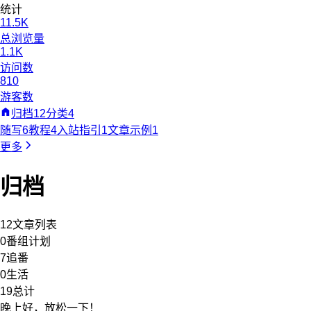
统计
11.5K
总浏览量
1.1K
访问数
810
游客数
归档
12
分类
4
随写
6
教程
4
入站指引
1
文章示例
1
更多
归档
12
文章列表
0
番组计划
7
追番
0
生活
19
总计
晚上好，放松一下！