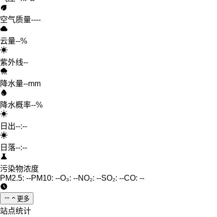
空气质量
--
--
云量
--%
紫外线
--
降水量
--mm
降水概率
--%
日出
--:--
日落
--:--
污染物浓度
PM2.5:
--
PM10:
--
O₃:
--
NO₂:
--
SO₂:
--
CO:
--
更多
站点统计