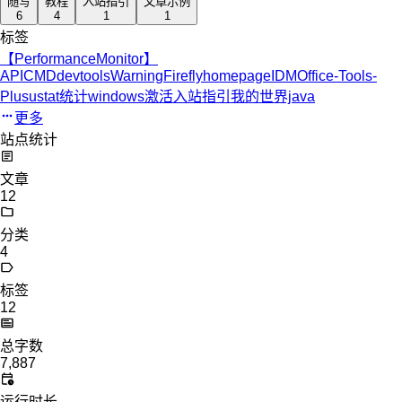
随写
教程
入站指引
文章示例
6
4
1
1
标签
【PerformanceMonitor】
API
CMD
devtoolsWarning
Firefly
homepage
IDM
Office-Tools-
Plus
ustat统计
windows激活
入站指引
我的世界java
更多
站点统计
文章
12
分类
4
标签
12
总字数
7,887
运行时长