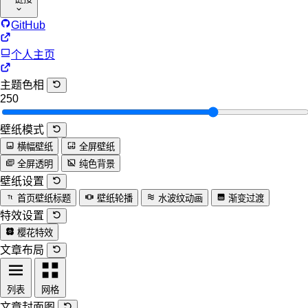
GitHub
个人主页
主题色相
250
壁纸模式
横幅壁纸
全屏壁纸
全屏透明
纯色背景
壁纸设置
首页壁纸标题
壁纸轮播
水波纹动画
渐变过渡
特效设置
樱花特效
文章布局
列表
网格
文章封面图