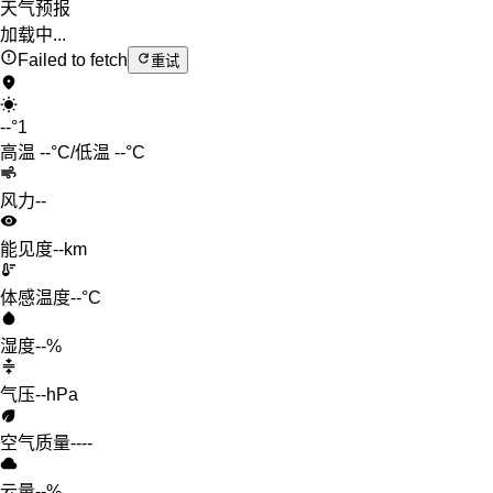
天气预报
加载中...
Failed to fetch
重试
--
°
1
高温
--
°C
/
低温
--
°C
风力
--
能见度
--km
体感温度
--°C
湿度
--%
气压
--hPa
空气质量
--
--
云量
--%