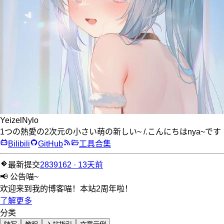
YeizelNylo
1つの熱愛の2次元の小さい萌の新しい~ /.こんにちはnya~です
Bilibili
GitHub
工具合集
最新提交
2839162 · 13天前
📢 公告喵~
欢迎来到我的博客喵！本站2周年啦！
了解更多
分类