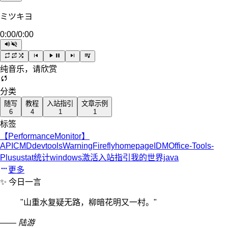
ミツキヨ
0:00
/
0:00
纯音乐，请欣赏
分类
随写
教程
入站指引
文章示例
6
4
1
1
标签
【PerformanceMonitor】
API
CMD
devtoolsWarning
Firefly
homepage
IDM
Office-Tools-
Plus
ustat统计
windows激活
入站指引
我的世界java
更多
✨ 今日一言
"
山重水复疑无路，柳暗花明又一村。
"
—— 陆游