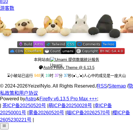
810
游客数
本网站由
|
Umami 提供数据统计服务
Astro Firefly Theme @ 6.13.5
⌛小破站已运行
948
天
19
时
37
分
39
秒
(●'◡'●)
人心中的成见是一座大山
©
2024-2026
YeizelNylo. All Rights Reserved.
/
RSS
/
Sitemap
/
隐
私政策和用户协议
Powered by
Astro
&
Firefly v6.13.5 Pro Max +++
;
|
茶ICP备20250520号
|
萌ICP备20250028号
|
幸ICP备
20250001号
|
雾备20260520号
|
喵ICP备20262570号
|
樱ICP备
2605230221号
|