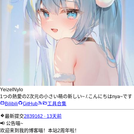
YeizelNylo
1つの熱愛の2次元の小さい萌の新しい~ /.こんにちはnya~です
Bilibili
GitHub
工具合集
最新提交
2839162 · 13天前
📢 公告喵~
欢迎来到我的博客喵！本站2周年啦！