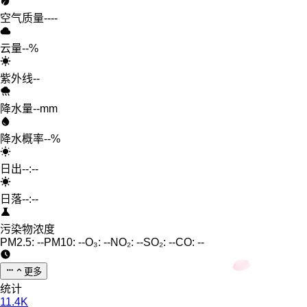
空气质量
--
--
云量
--%
紫外线
--
降水量
--mm
降水概率
--%
日出
--:--
日落
--:--
污染物浓度
PM2.5:
--
PM10:
--
O₃:
--
NO₂:
--
SO₂:
--
CO:
--
更多
统计
11.4K