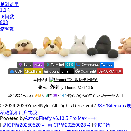
总浏览量
1.1K
访问数
808
游客数
本网站由
|
Umami 提供数据统计服务
Astro Firefly Theme @ 6.13.5
⌛小破站已运行
948
天
8
时
38
分
48
秒
(●'◡'●)
人心中的成见是一座大山
©
2024-2026
YeizelNylo. All Rights Reserved.
/
RSS
/
Sitemap
/
隐
私政策和用户协议
Powered by
Astro
&
Firefly v6.13.5 Pro Max +++
;
|
茶ICP备20250520号
|
萌ICP备20250028号
|
幸ICP备