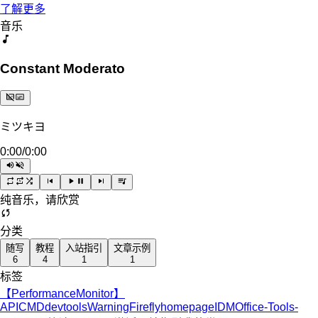
了解更多
音乐
Constant Moderato
ミツキヨ
0:00
/
0:00
纯音乐，请欣赏
分类
随写
教程
入站指引
文章示例
6
4
1
1
标签
【PerformanceMonitor】
API
CMD
devtoolsWarning
Firefly
homepage
IDM
Office-Tools-