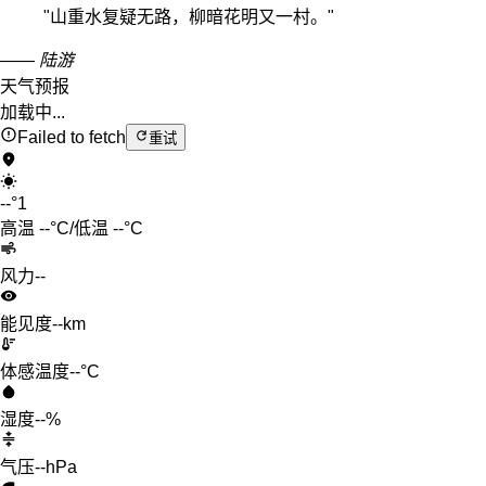
"
山重水复疑无路，柳暗花明又一村。
"
—— 陆游
天气预报
加载中...
Failed to fetch
重试
--
°
1
高温
--
°C
/
低温
--
°C
风力
--
能见度
--km
体感温度
--°C
湿度
--%
气压
--hPa