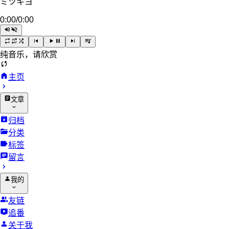
ミツキヨ
0:00
/
0:00
纯音乐，请欣赏
主页
文章
归档
分类
标签
留言
我的
友链
追番
关于我