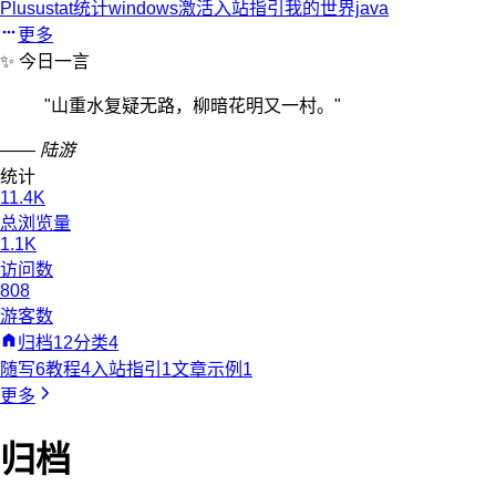
Plus
ustat统计
windows激活
入站指引
我的世界java
更多
✨ 今日一言
"
山重水复疑无路，柳暗花明又一村。
"
—— 陆游
统计
11.4K
总浏览量
1.1K
访问数
808
游客数
归档
12
分类
4
随写
6
教程
4
入站指引
1
文章示例
1
更多
归档