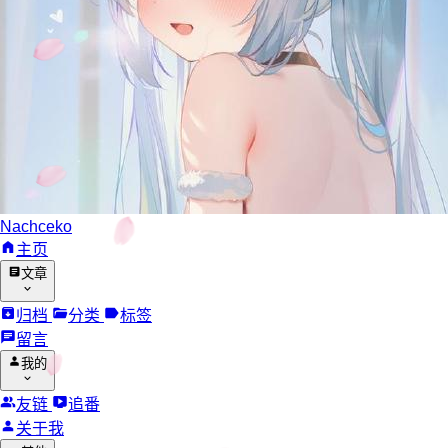
Nachceko
主页
文章
归档
分类
标签
留言
我的
友链
追番
关于我