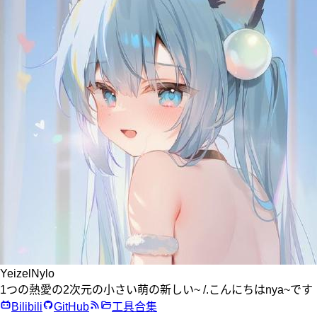
YeizelNylo
1つの熱愛の2次元の小さい萌の新しい~ /.こんにちはnya~です
Bilibili
GitHub
工具合集