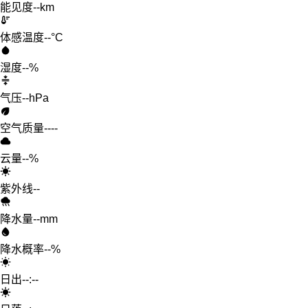
能见度
--km
体感温度
--°C
湿度
--%
气压
--hPa
空气质量
--
--
云量
--%
紫外线
--
降水量
--mm
降水概率
--%
日出
--:--