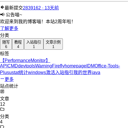
最新提交
2839162 · 13天前
📢 公告喵~
欢迎来到我的博客喵！本站2周年啦！
了解更多
分类
随写
教程
入站指引
文章示例
6
4
1
1
标签
【PerformanceMonitor】
API
CMD
devtoolsWarning
Firefly
homepage
IDM
Office-Tools-
Plus
ustat统计
windows激活
入站指引
我的世界java
更多
站点统计
文章
12
分类
4